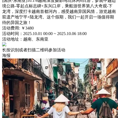
[国庆·东南亚]10.1-6越南深度摄影纯玩休闲6日游，参观中越边
境公路-零起点标志碑+东兴口岸，乘船游世界第八大奇观-下
龙湾，深度打卡越南首都河内，感受越南异国风情，游览越南
双遗产地宁平+陆龙湾。这个假期，我们一起开启一场值得期
待的异国之旅！
活动费用:
￥3480
活动时间：
2025.10.01 00:00 ~ 2025.10.06 18:00
活动地址：越南、东南亚
长按识别或者扫描二维码参加活动
海报