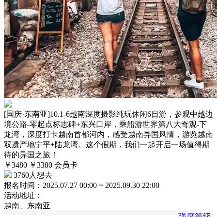
[国庆·东南亚]10.1-6越南深度摄影纯玩休闲6日游，参观中越边
境公路-零起点标志碑+东兴口岸，乘船游世界第八大奇观-下
龙湾，深度打卡越南首都河内，感受越南异国风情，游览越南
双遗产地宁平+陆龙湾。这个假期，我们一起开启一场值得期
待的异国之旅！
￥3480
￥3380
会员卡
3760人想去
报名时间：
2025.07.27 00:00 ~ 2025.09.30 22:00
活动地址：
越南、东南亚
强度等级