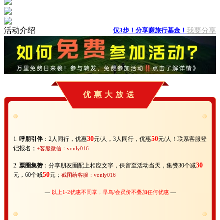
活动介绍
我要分享
仅3步！分享赚旅行基金！
优惠大放送
30
50
1.
呼朋引伴
：2人同行，优惠
元/人，3人同行，优惠
元/人！联系客服登
记报名；
+客服微信：vonly016
30
2.
票圈集赞
：分享朋友圈配上相应文字，保留至活动当天，集赞30个减
50
元，60个减
元；
截图给客服：vonly016
—
以上1-2优惠不同享，早鸟/会员价不叠加任何优惠
—