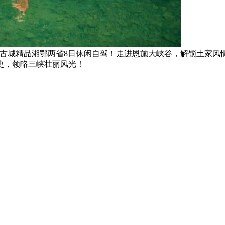
+三峡+荆州古城精品湘鄂两省8日休闲自驾！走进恩施大峡谷，解锁
史，领略三峡壮丽风光！