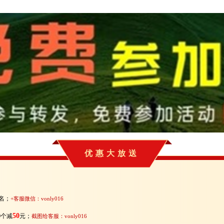
优惠大放送
名
；
+客服微信：vonly016
50
0个减
元；
截图给客服：vonly016