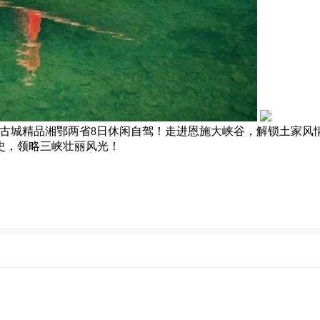
+三峡+荆州古城精品湘鄂两省8日休闲自驾！走进恩施大峡谷，解锁
史，领略三峡壮丽风光！