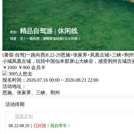
精品自驾游 | 休闲线
类别：
强度：无！一路向西，湘鄂两省经典8日大环线！
[暑假·自驾]一路向西|8.22-29恩施+张家界+凤凰古城
小城凤凰古城，玩转中国仙本那屏山大峡谷，感受荆州古城历
￥1000
￥900
会员卡
3005人想去
报名时间：
2026.07.16 00:00 ~ 2026.08.21 22:00
活动地址：
恩施、张家界、三峡、荆州
活动排期
我要定制
08.22-08.29｜
已封团！
我自带车！