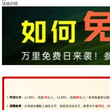
活动介绍
50
80
1.
呼朋引伴
：
2人同行，优惠
元/人，3人同行，优惠
元/人！联系客服登记报
30
2.
票圈集赞
：分享朋友圈配上相应文字，保留至活动当天，集赞30个减
元，6