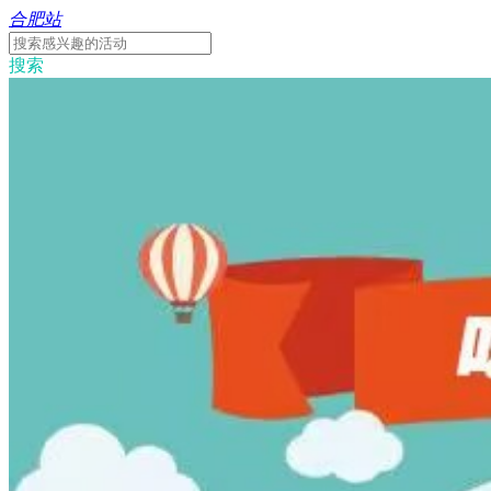
合肥站
搜索