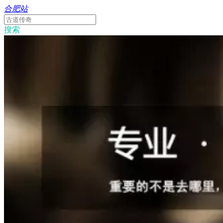
合肥站
搜索