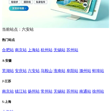
当前站点：六安站
热门站点
合肥站
南京站
上海站
杭州站
无锡站
苏州站
A-安徽
芜湖站
安庆站
六安站
马鞍山
淮南站
阜阳站
滁州站
蚌埠站
J-江苏
南京站
镇江站
扬州站
常州站
无锡站
苏州站
南通站
徐州站
S-上海