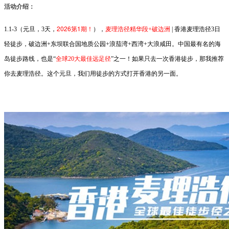
活动介绍：
2026第1期！
1.1-3（元旦，3天，
），
麦理浩径精华段+破边洲
| 香港麦理浩径3日
轻徒步，破边洲+
东坝联合国地质公园+浪茄湾+西湾+大浪咸田
。中国最有名的海
岛徒步路线，也是“
全球20大最佳远足径
”之一！如果只去一次香港徒步，那我推荐
你去麦理浩径。这个元旦，我们用徒步的方式打开香港的另一面。