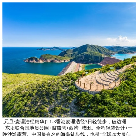
[元旦·麦理浩径精华]1.1-3香港麦理浩径3日轻徒步，破边洲
+东坝联合国地质公园+浪茄湾+西湾+咸田。全程轻装设计+一
晚沙滩露营。中国最有名的海岛徒步线，也是“全球20大最佳