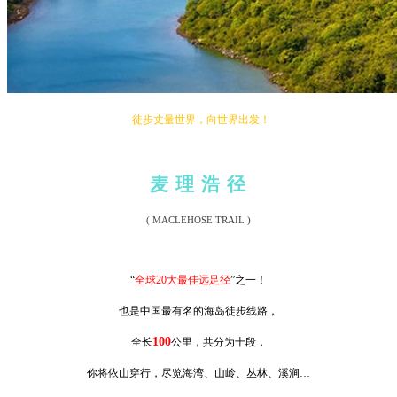
徒步丈量世界，向世界出发！
麦 理 浩 径
( MACLEHOSE TRAIL )
“
全球20大最佳远足径
”之一！
也是中国最有名的海岛徒步线路，
100
全长
公里，共分为十段，
你将依山穿行，尽览海湾、山岭、丛林、溪涧…