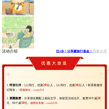
活动介绍
我要分享
仅3步！分享赚旅行基金！
优惠大放送
20
30
1.
呼朋引伴
：
2人同行，优惠
元/人，3人同行，优惠
元/人！联系客服登
记报名
；
+客服微信：vonly016
20
2.
票圈集赞
：分享朋友圈配上相应文字，保留至活动当天，集赞30个减
50
元，60个减
元；
截图给客服：vonly016