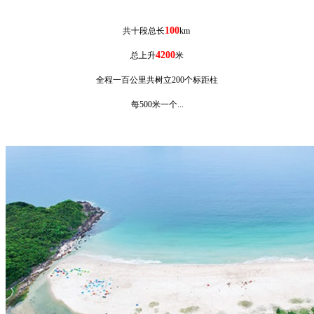
100
共十段总长
km
4200
总上升
米
全程一百公里共树立200个标距柱
每500米一个...