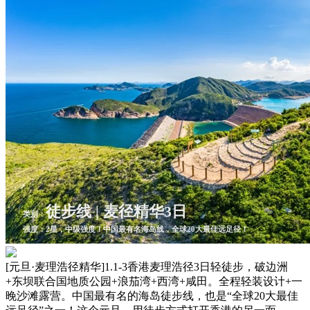
徒步线 | 麦径精华3日
类别：
强度：2星，中级强度！中国最有名海岛线，全球20大最佳远足径！
[元旦·麦理浩径精华]1.1-3香港麦理浩径3日轻徒步，破边洲
+东坝联合国地质公园+浪茄湾+西湾+咸田。全程轻装设计+一
晚沙滩露营。中国最有名的海岛徒步线，也是“全球20大最佳