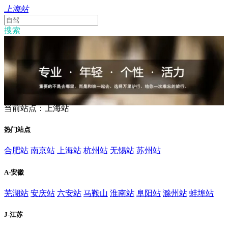
上海站
搜索
当前站点：上海站
热门站点
合肥站
南京站
上海站
杭州站
无锡站
苏州站
A-安徽
芜湖站
安庆站
六安站
马鞍山
淮南站
阜阳站
滁州站
蚌埠站
J-江苏