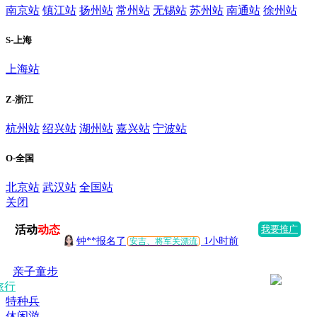
南京站
镇江站
扬州站
常州站
无锡站
苏州站
南通站
徐州站
S-上海
上海站
Z-浙江
杭州站
绍兴站
湖州站
嘉兴站
宁波站
O-全国
北京站
武汉站
全国站
关闭
活动
动态
我要推广
钟**报名了
1小时前
安吉、将军关漂流
钟*报名了
1小时前
安吉、将军关漂流
亲子童步
那******报名了
2小时前
舟山、东极岛
旅行
小***报名了
3小时前
四川广元、金牛古道
特种兵
y********报名了
5小时前
陕西、华山
休闲游