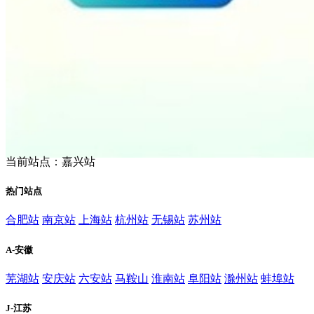
当前站点：嘉兴站
热门站点
合肥站
南京站
上海站
杭州站
无锡站
苏州站
A-安徽
芜湖站
安庆站
六安站
马鞍山
淮南站
阜阳站
滁州站
蚌埠站
J-江苏