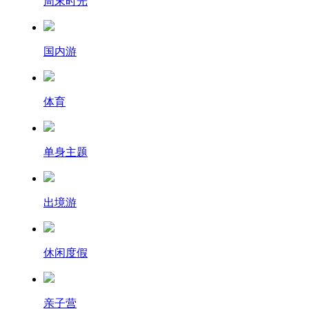
周末时光
国内游
体育
单身主题
出境游
休闲度假
亲子营