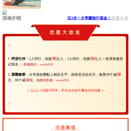
活动介绍
我要分享
仅3步！分享赚旅行基金！
优惠大放送
30
50
1.
呼朋引伴
：
2人同行，优惠
元/人，3人同行，优惠
元/人！联系客服登
记报名
；
+客服微信：vonly016
30
2.
票圈集赞
：分享朋友圈配上相应文字，保留至活动当天，集赞30个减
50
元，60个减
元；
截图给客服：vonly016
—
以上1-2优惠不同享，早鸟/会员价不叠加任何优惠
—
注意事项