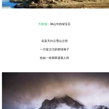
牛奶海
：神山中的绿宝石
在蓝天白云雪山之间
一片蓝汪汪的碧绿海子
恰如一块翡翠遗落人间