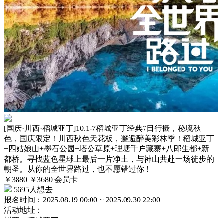
[国庆·川西·稻城亚丁]10.1-7稻城亚丁经典7日行摄，秘境秋
色，国庆限定！川西秋色天花板，邂逅醉美彩林季！稻城亚丁
+四姑娘山+墨石公园+塔公草原+理塘千户藏寨+八郎生都+新
都桥。寻找蓝色星球上最后一片净土，与神山共赴一场徒步的
朝圣。从你的全世界路过，也不愿错过你！
￥3880
￥3680
会员卡
5695人想去
报名时间：
2025.08.19 00:00 ~ 2025.09.30 22:00
活动地址：