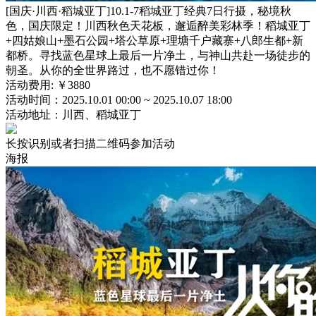
[国庆·川西·稻城亚丁]10.1-7稻城亚丁经典7日行摄，秘境秋
色，国庆限定！川西秋色天花板，邂逅醉美彩林季！稻城亚丁
+四姑娘山+墨石公园+塔公草原+理塘千户藏寨+八郎生都+新
都桥。寻找蓝色星球上最后一片净土，与神山共赴一场徒步的
朝圣。从你的全世界路过，也不愿错过你！
活动费用:
￥3880
活动时间：
2025.10.01 00:00 ~ 2025.10.07 18:00
活动地址：川西、稻城亚丁
长按识别或者扫描二维码参加活动
海报