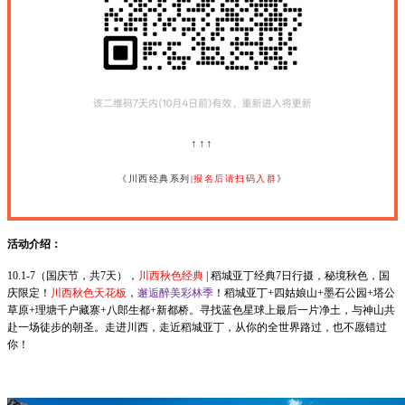
↑↑↑
《川西经典系列|
报名后请扫码入群
》
活动介绍：
10.1-7（国庆节，共7天），
川西秋色经典
| 稻城亚丁经典7日行摄，秘境秋色，国
庆限定！
川西秋色天花板
，
邂逅醉美彩林季
！稻城亚丁+四姑娘山+墨石公园+塔公
草原+理塘千户藏寨+八郎生都+新都桥。寻找蓝色星球上最后一片净土，与神山共
赴一场徒步的朝圣。走进川西，走近稻城亚丁，从你的全世界路过，也不愿错过
你！