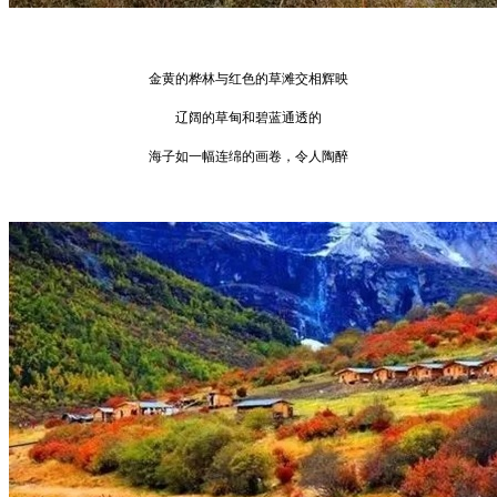
金黄的桦林与红色的草滩交相辉映
辽阔的草甸和碧蓝通透的
海子如一幅连绵的画卷，令人陶醉