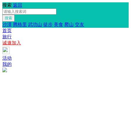
搜索
返回
搜索
沙漠
腾格里
武功山
徒步
美食
爬山
交友
首页
旅行
诚邀加入
活动
我的