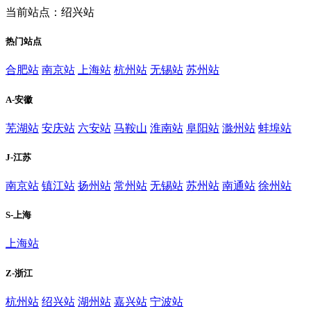
当前站点：绍兴站
热门站点
合肥站
南京站
上海站
杭州站
无锡站
苏州站
A-安徽
芜湖站
安庆站
六安站
马鞍山
淮南站
阜阳站
滁州站
蚌埠站
J-江苏
南京站
镇江站
扬州站
常州站
无锡站
苏州站
南通站
徐州站
S-上海
上海站
Z-浙江
杭州站
绍兴站
湖州站
嘉兴站
宁波站