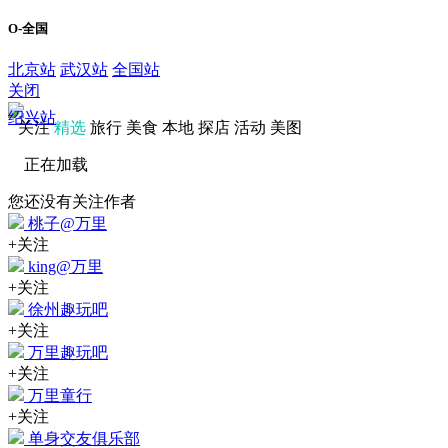
O-全国
北京站
武汉站
全国站
关闭
绍兴站
关注
精选
旅行
美食
本地
探店
活动
美图
正在加载
您还没有关注作者
桃子@万里
+关注
king@万里
+关注
徐州趣玩吧
+关注
万里趣玩吧
+关注
万里童行
+关注
单身交友俱乐部